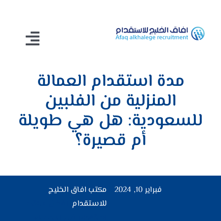
Ski
t
conten
Toggle
gation
مدة استقدام العمالة
الرئيسية
المنزلية من الفلبين
خدمات الاستقدام
للسعودية: هل هي طويلة
الاستقدام
أم قصيرة؟
من نحن
اتصل بنا
فبراير 10, 2024
مكتب افاق الخليج
للاستقدام
افضل مكتب
استقدام في الاحساء