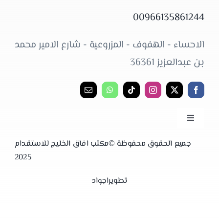
00966135861244
الاحساء - الهفوف - المزروعية - شارع الامير محمد
بن عبدالعزيز 36361
Toggle
Navigation
الرئيسية
جميع الحقوق محفوظة ©
مكتب افاق الخليج للاستقدام
2025
خدمات الاستقدام
تطوير
اجواد
من نحن
الاستقدام