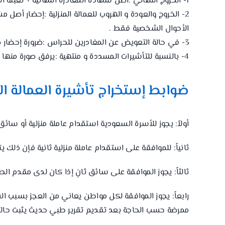
1- الخروج النهائي :أصل شهادة المغادرة النهائية + تعبئة النموذج + صورة واضحة من دفتر العائلة .
2- الخروج والعودة و الهروب للعمالة المنزلية :إحضار أصل 
الأحوال الشخصية فقط .
3- في حالة التعويض عن المغادرين للحراس :ضرورة إحضار صورة من صك العمارة و صورة تصريح البناء + الأصل للمطابقة و الختم .
4- بالنسبة للتأشيرات المسددة و منتهية :يرفق صورة منها و صورة من سند المطالبة بالرسوم من الإدارة المالية بفرع الخارجية بجدة مع إحضار الأصل للمطابقة .
ضوابط إستخراج تأشيرة العمالة الم
أولاً: يجوز للأسرة السعودية استقدام عاملة منزلية أو سا
ثانياً: للموافقة على استقدام عاملة منزلية ثانية فإن ذلك ي
ثالثاً: يجوز الموافقة على سائق ثانِ إذا كان لدى مقدم الط
رابعاً: يجوز الموافقة لكل مواطن يعاني من العجز بسبب ال
ممرضة حسب الحاجة بعد تقديم تقرير طبي حديث يثبت حالت