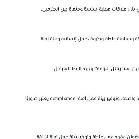
بناء علاقات مهنية سلسة ومثمرة بين الطرفين.
 ومعاملة عادلة وظروف عمل إنسانية وبيئة آمنة.
ما يقلل النزاعات ويزيد الرضا المتبادل.
تضع المملكة العربية السُّعُودية قوانين صارمة لتنظيم استقدام العمالة المنزلية. تشمل اللوائح ضمان حقوق العمالة، وضمان عقود واضحة، وتوفير بيئة عمل آمنة. compliance يعتبر ضروريًا
 بضمان عقود عمل عادلة وتوفير بيئة عمل آمنة لكافة