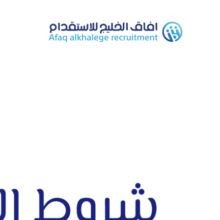
Ski
t
conten