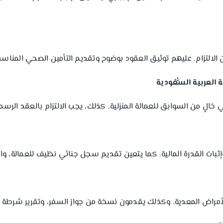
لالتزام. عليهم توثيق العقود بوضوح وتقديم التأمين الصحي المناسب ل
لعربية السُّعُودية
الٍ من السوابق للعمالة المنزلية. كذلك، يجب الالتزام بالعقد الر
ات القدرة المالية. كما يتعين تقديم سجل جنائي نظيف للعمالة، والا
أمراض المعدية. وكذلك يقدمون نسخة من جواز السفر، وتقرير شرطة ي