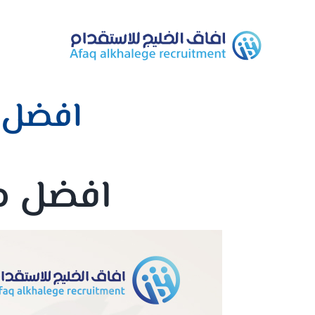
Ski
t
conten
افضل 
افضل م